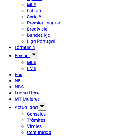
MLS
LaLiga
Serie A
Premier League
Eredivisie
Bundesliga
Liga Portugal
Fórmula 1
Beisbol
MLB
LMB
Box
NFL
NBA
Lucha Libre
MT Mujeres
Actualidad
Consejos
Trámites
Virales
Comunidad