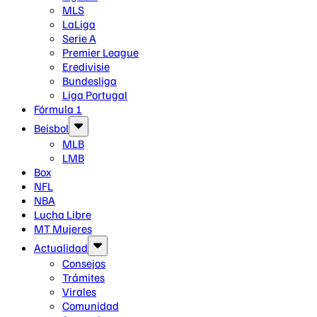
MLS
LaLiga
Serie A
Premier League
Eredivisie
Bundesliga
Liga Portugal
Fórmula 1
Beisbol
MLB
LMB
Box
NFL
NBA
Lucha Libre
MT Mujeres
Actualidad
Consejos
Trámites
Virales
Comunidad