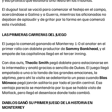
y eso provocó que estallara una fiesta en las tribunas.
El dugout local se vació para comenzar el festejo en el campo,
acercándose a Galina y a Guerra, mientras los aficionados no
dejaban de aplaudir y de gritar por la forma en que comenzó
esta rivalidad.
LAS PRIMERAS CARRERAS DEL JUEGO
El juego lo comenzó ganando el Monterrey 1-0 al anotar en el
primer rollo con doblete productor de
Sammy Bankhead
, y el
empate de los capitalinos llegó en el tercer inning.
Con dos outs,
Theolic Smith
pegó doblete para estacionarse en
la intermedia y anotó gracias a sencillo de Dukes. El juego llegó
empatado a uno a la tanda de las grandes emociones, la
séptima, pero ahí la visita se adelantaría un paso cuando
Blas
Mónaco
pegó jonrón solitario por todo el jardín central. Esa
ventaja parecía se mantendría por lo que se había visto de
Matlock, pero llegó el desenlace donde todo cambió.
DIABLOS GANÓ SU PRIMER JUEGO DE LA HISTORIA EN
MONTERREY