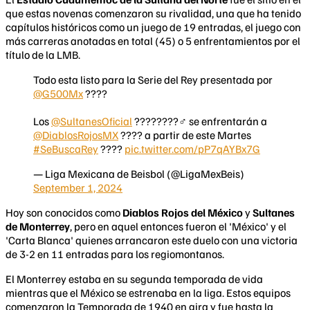
que estas novenas comenzaron su rivalidad, una que ha tenido
capítulos históricos como un juego de 19 entradas, el juego con
más carreras anotadas en total (45) o 5 enfrentamientos por el
título de la LMB.
Todo esta listo para la Serie del Rey presentada por
@G500Mx
????
Los
@SultanesOficial
????????‍♂️ se enfrentarán a
@DiablosRojosMX
???? a partir de este Martes
#SeBuscaRey
????
pic.twitter.com/pP7qAYBx7G
— Liga Mexicana de Beisbol (@LigaMexBeis)
September 1, 2024
Hoy son conocidos como
Diablos Rojos del México
y
Sultanes
de Monterrey
, pero en aquel entonces fueron el 'México' y el
'Carta Blanca' quienes arrancaron este duelo con una victoria
de 3-2 en 11 entradas para los regiomontanos.
El Monterrey estaba en su segunda temporada de vida
mientras que el México se estrenaba en la liga. Estos equipos
comenzaron la Temporada de 1940 en gira y fue hasta la