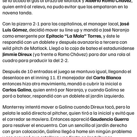
se la acabó el gas al brazo de Matlock y
Alberto Romo Chávez
,
quien entró al relevo, no pudo evitar que los empataran en la
novena tanda.
Con la pizarra 2-1 para los capitalinos, el manager local,
José
Luis Gómez
, decidió mover su line up y mandó a José Naranjo
como emergente por
Epitacio “La Mala” Torres
, y éste le
respondió con un doblete y después avanzaría a tercera con
wild pitch de Matlock. Llegó a la caja de bateo el estadunidense
Jimmie Direux
(ya frente a Romo Chávez) para dar una rola al
cuadro para producir la del 2-2.
Después de 10 entradas el juego se mantuvo igual, llegando el
desenlace en el inning 11. El manejador del
Carta Blanca
entonces hizo otro movimiento, mandó a cubrir la inicial a
Carlos Galina
, quien entró por Naranjo, y cuando Galina se
paró a batear, respondió con un doblete al jardín izquierdo.
Monterrey intentó mover a Galina cuando Direux tocó, pero la
pelota le salió directo al pitcher, quien tiró a la inicial y evitó que
el corredor se moviera. Entonces apareció
Gaudencio Guerra
para resolver el encuentro. Con un sencillo al jardín derecho
con gran colocación, Galina llegó a home sin ningún problema