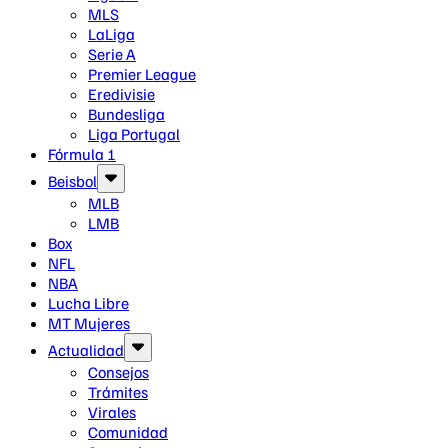
MLS
LaLiga
Serie A
Premier League
Eredivisie
Bundesliga
Liga Portugal
Fórmula 1
Beisbol
MLB
LMB
Box
NFL
NBA
Lucha Libre
MT Mujeres
Actualidad
Consejos
Trámites
Virales
Comunidad