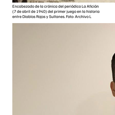
Encabezado de la crónica del periódico La Afición
(7 de abril de 1940) del primer juego en la historia
entre Diablos Rojos y Sultanes. Foto: Archivo L