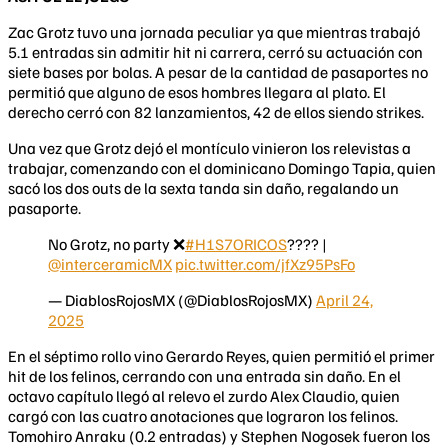
Zac Grotz tuvo una jornada peculiar ya que mientras trabajó
5.1 entradas sin admitir hit ni carrera, cerró su actuación con
siete bases por bolas. A pesar de la cantidad de pasaportes no
permitió que alguno de esos hombres llegara al plato. El
derecho cerró con 82 lanzamientos, 42 de ellos siendo strikes.
Una vez que Grotz dejó el montículo vinieron los relevistas a
trabajar, comenzando con el dominicano Domingo Tapia, quien
sacó los dos outs de la sexta tanda sin daño, regalando un
pasaporte.
No Grotz, no party ❌
#H1S7ORICOS
???? |
@interceramicMX
pic.twitter.com/jfXz95PsFo
— DiablosRojosMX (@DiablosRojosMX)
April 24,
2025
En el séptimo rollo vino Gerardo Reyes, quien permitió el primer
hit de los felinos, cerrando con una entrada sin daño. En el
octavo capítulo llegó al relevo el zurdo Alex Claudio, quien
cargó con las cuatro anotaciones que lograron los felinos.
Tomohiro Anraku (0.2 entradas) y Stephen Nogosek fueron los