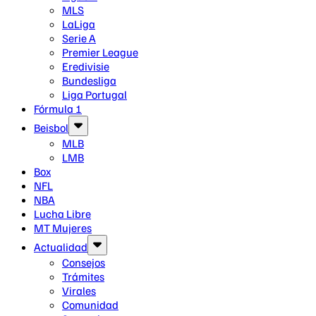
MLS
LaLiga
Serie A
Premier League
Eredivisie
Bundesliga
Liga Portugal
Fórmula 1
Beisbol
MLB
LMB
Box
NFL
NBA
Lucha Libre
MT Mujeres
Actualidad
Consejos
Trámites
Virales
Comunidad