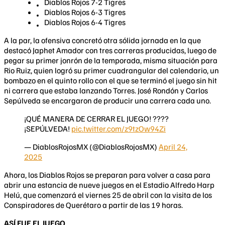
Diablos Rojos 7-2 Tigres
Diablos Rojos 6-3 Tigres
Diablos Rojos 6-4 Tigres
A la par, la ofensiva concretó otra sólida jornada en la que
destacó Japhet Amador con tres carreras producidas, luego de
pegar su primer jonrón de la temporada, misma situación para
Rio Ruiz, quien logró su primer cuadrangular del calendario, un
bombazo en el quinto rollo con el que se terminó el juego sin hit
ni carrera que estaba lanzando Torres. José Rondón y Carlos
Sepúlveda se encargaron de producir una carrera cada uno.
¡QUÉ MANERA DE CERRAR EL JUEGO! ????
¡SEPÚLVEDA!
pic.twitter.com/z9tzOw94Zi
— DiablosRojosMX (@DiablosRojosMX)
April 24,
2025
Ahora, los Diablos Rojos se preparan para volver a casa para
abrir una estancia de nueve juegos en el Estadio Alfredo Harp
Helú, que comenzará el viernes 25 de abril con la visita de los
Conspiradores de Querétaro a partir de las 19 horas.
ASÍ FUE EL JUEGO