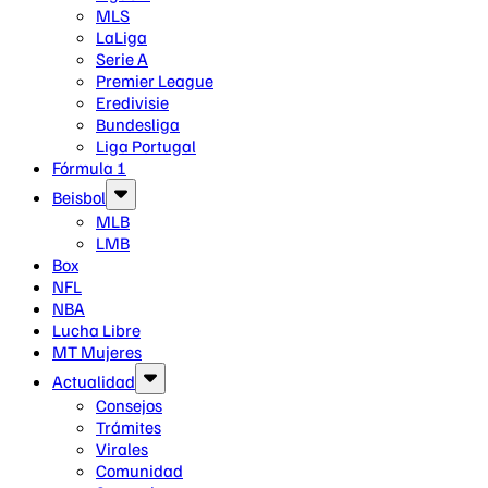
MLS
LaLiga
Serie A
Premier League
Eredivisie
Bundesliga
Liga Portugal
Fórmula 1
Beisbol
MLB
LMB
Box
NFL
NBA
Lucha Libre
MT Mujeres
Actualidad
Consejos
Trámites
Virales
Comunidad