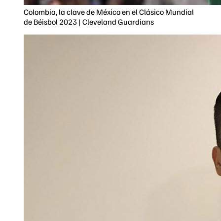
Colombia, la clave de México en el Clásico Mundial
de Béisbol 2023 | Cleveland Guardians