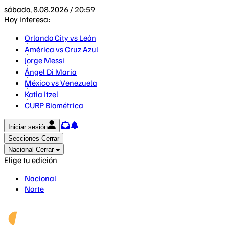
sábado, 8.08.2026 / 20:59
Hoy interesa:
Orlando City vs León
América vs Cruz Azul
Jorge Messi
Ángel Di Maria
México vs Venezuela
Katia Itzel
CURP Biométrica
Iniciar sesión
Secciones
Cerrar
Nacional
Cerrar
Elige tu edición
Nacional
Norte