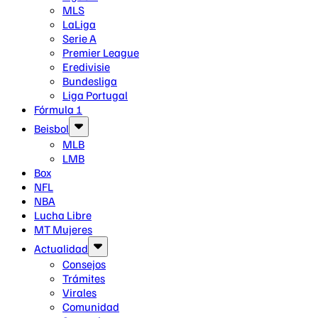
MLS
LaLiga
Serie A
Premier League
Eredivisie
Bundesliga
Liga Portugal
Fórmula 1
Beisbol
MLB
LMB
Box
NFL
NBA
Lucha Libre
MT Mujeres
Actualidad
Consejos
Trámites
Virales
Comunidad