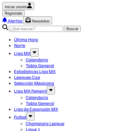
Iniciar sesión
Regístrate
Alertas
Newsletter
Buscar
Última Hora
Norte
Liga MX
Calendario
Tabla General
Estadísticas Liga MX
Leagues Cup
Selección Mexicana
Liga MX Femenil
Calendario
Tabla General
Liga de Expansión MX
Futbol
Champions League
Ligue 1