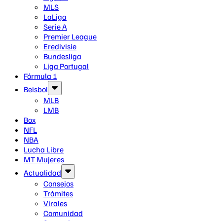
MLS
LaLiga
Serie A
Premier League
Eredivisie
Bundesliga
Liga Portugal
Fórmula 1
Beisbol
MLB
LMB
Box
NFL
NBA
Lucha Libre
MT Mujeres
Actualidad
Consejos
Trámites
Virales
Comunidad