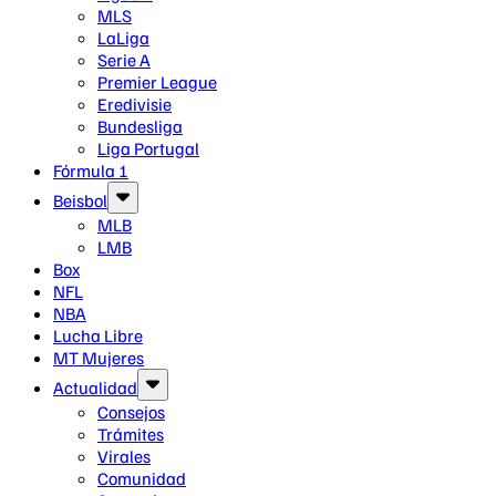
MLS
LaLiga
Serie A
Premier League
Eredivisie
Bundesliga
Liga Portugal
Fórmula 1
Beisbol
MLB
LMB
Box
NFL
NBA
Lucha Libre
MT Mujeres
Actualidad
Consejos
Trámites
Virales
Comunidad