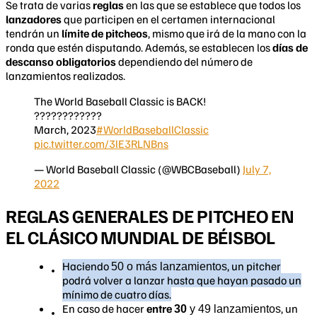
Se trata de varias
reglas
en las que se establece que todos los
lanzadores
que participen en el certamen internacional
tendrán un
límite de pitcheos
, mismo que irá de la mano con la
ronda que estén disputando. Además, se establecen los
días de
descanso obligatorios
dependiendo del número de
lanzamientos realizados.
The World Baseball Classic is BACK!
????????????
March, 2023
#WorldBaseballClassic
pic.twitter.com/3lE3RLNBns
— World Baseball Classic (@WBCBaseball)
July 7,
2022
REGLAS GENERALES DE PITCHEO EN
EL CLÁSICO MUNDIAL DE BÉISBOL
Haciendo
, un pitcher
50 o más lanzamientos
podrá volver a lanzar hasta que hayan pasado un
mínimo de cuatro días.
En caso de hacer
entre
, un
30
y 49 lanzamientos